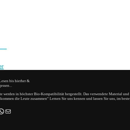
yer
Lesen bis hierher &
gessen...
e werden in höchster Bio-Kompatibilität hergestellt. Das verwendete Material u
 kommen die Leute zusammen“ Lernen Sie uns kennen und lassen Sie uns, im besten
ok
gram
uTube
WhatsApp
E-Mail