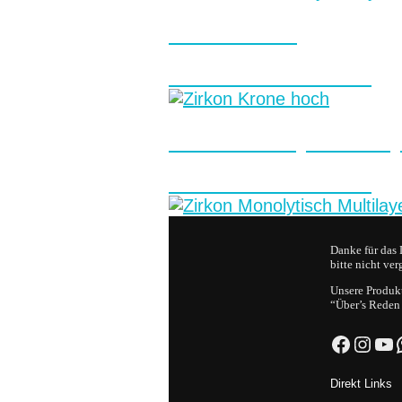
Zirkon Krone
Festsitzender Zahnersatz
Zirkon Monolyt. Multila
Festsitzender Zahnersatz
Danke für das 
bitte nicht ver
Unsere Produkt
“Über’s Reden
Facebo
Insta
Yo
Direkt Links