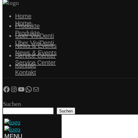
Home
Home
Produkte
Produkte
Über ViviDenti
Über ViviDenti
News & Events
News & Events
Service Center
Service Center
Kontakt
Kontakt
Facebook
Instagram
YouTube
WhatsApp
E-Mail
Suchen
Suchen