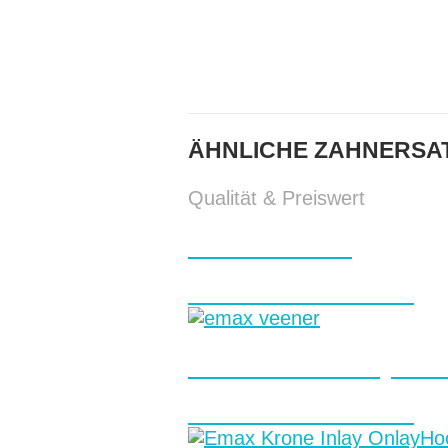
ÄHNLICHE ZAHNERSAT
Qualität & Preiswert
E-max Veneers
Festsitzender Zahnersatz
E-max Krone /Inlay/Onl
Festsitzender Zahnersatz