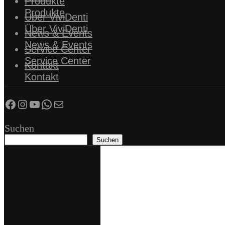
Produkte
Produkte
Über ViviDenti
Über ViviDenti
News & Events
News & Events
Service Center
Service Center
Kontakt
Kontakt
Facebook
Instagram
YouTube
WhatsApp
E-Mail
Suchen
Suchen