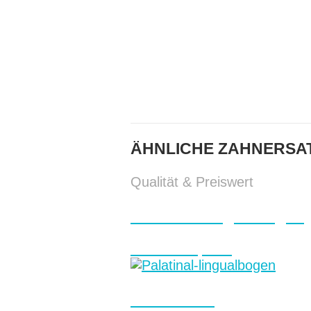
ÄHNLICHE ZAHNERSAT
Qualität & Preiswert
Palatinal Lingualbogen
Kieferorthopädie
Monoblock