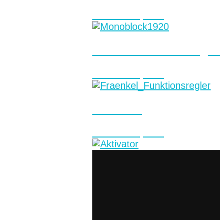
Kieferorthopädie
Fränkel Funktionsregle
Kieferorthopädie
Aktivator
Kieferorthopädie